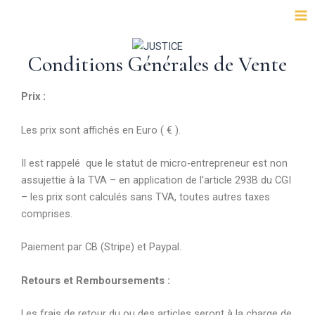
Aller
Ma
au
Me
contenu
Conditions Générales de Vente
Prix :
Les prix sont affichés en Euro ( € ).
Il est rappelé que le statut de micro-entrepreneur est non
assujettie à la TVA – en application de l’article 293B du CGI
– les prix sont calculés sans TVA, toutes autres taxes
comprises.
Paiement par CB (Stripe) et Paypal.
Retours et Remboursements :
Les frais de retour du ou des articles seront à la charge de