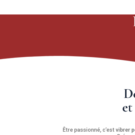
Aller
au
contenu
De
et
Être passionné, c’est
vibrer 