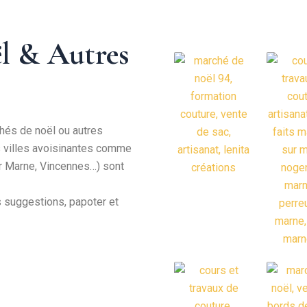
l & Autres
chés de noël ou autres
s villes avoisinantes comme
r Marne, Vincennes…) sont
s suggestions, papoter et