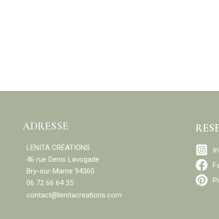
ADRESSE
RES
LENITA CRÉATIONS
I
46 rue Denis Lavogade
F
Bry-sur-Marne 94360
Pi
06 72 66 64 35
contact@lenitacreations.com