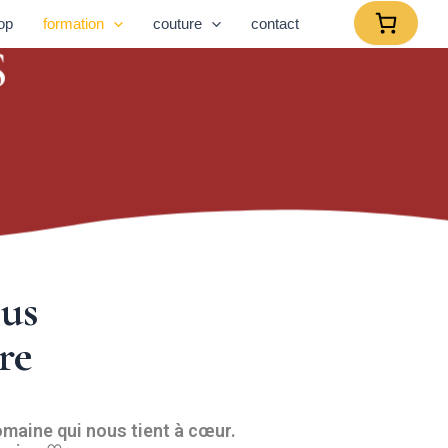
op
formation
couture
contact
S
ous
ure
omaine qui nous tient à cœur.