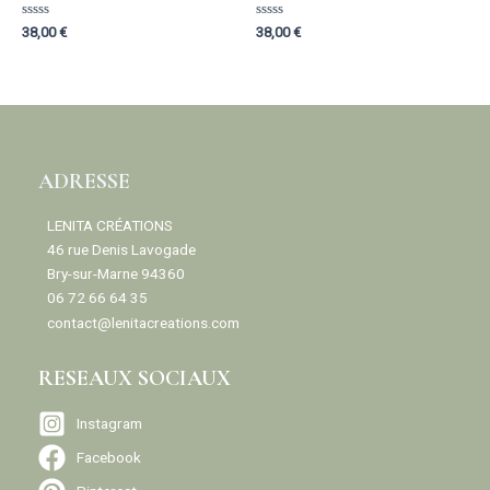
Rated
Rated
38,00
€
38,00
€
0
0
out
out
of
of
5
5
ADRESSE
LENITA CRÉATIONS
46 rue Denis Lavogade
Bry-sur-Marne 94360
06 72 66 64 35
contact@lenitacreations.com
RESEAUX SOCIAUX
Instagram
Facebook