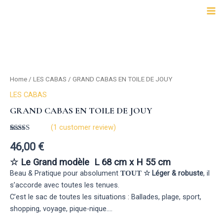
Aller
Ma
au
Me
contenu
GRAND
CABAS
EN
TOILE
Home
/
LES CABAS
/ GRAND CABAS EN TOILE DE JOUY
DE
JOUY
LES CABAS
quantity
GRAND CABAS EN TOILE DE JOUY
(
1
customer review)
Rated
1
5.00
46,00
€
out of 5
based on
customer
☆ Le Grand modèle L 68 cm x H 55 cm
rating
Beau & Pratique pour absolument
Léger & robuste
, il
TOUT ☆
s’accorde avec toutes les tenues.
C’est le sac de toutes les situations : Ballades, plage, sport,
shopping, voyage, pique-nique….