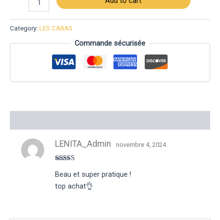
Add to cart
Category:
LES CABAS
Commande sécurisée
Reviews (1)
LENITA_Admin
novembre 4, 2024
Rated
5
out
Beau et super pratique !
of 5
top achat👌