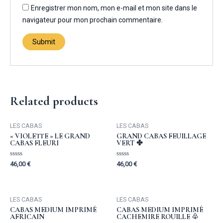
Enregistrer mon nom, mon e-mail et mon site dans le
navigateur pour mon prochain commentaire.
Related products
LES CABAS
LES CABAS
« VIOLETTE » LE GRAND
GRAND CABAS FEUILLAGE
CABAS FLEURI
VERT ✤
Rated
Rated
46,00
€
46,00
€
0
0
out
out
of
of
5
5
LES CABAS
LES CABAS
CABAS MEDIUM IMPRIMÉ
CABAS MEDIUM IMPRIMÉ
AFRICAIN
CACHEMIRE ROUILLE ♧