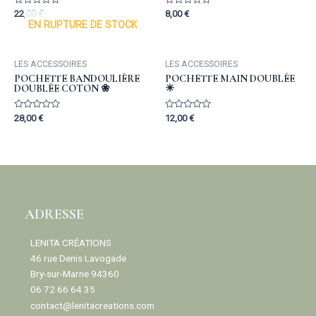
Rated
Rated
22,00
€
8,00
€
0
0
EN RUPTURE DE STOCK
out
out
of
of
5
5
LES ACCESSOIRES
LES ACCESSOIRES
POCHETTE BANDOULIÈRE
POCHETTE MAIN DOUBLÉE
DOUBLÉE COTON ❀
☀︎
Rated
Rated
28,00
€
12,00
€
0
0
out
out
of
of
5
5
ADRESSE
LENITA CRÉATIONS
46 rue Denis Lavogade
Bry-sur-Marne 94360
06 72 66 64 35
contact@lenitacreations.com