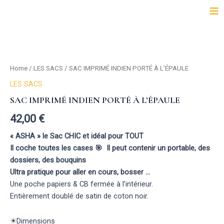
Aller
Ma
au
Me
contenu
SAC
IMPRIMÉ
INDIEN
Home
/
LES SACS
/ SAC IMPRIMÉ INDIEN PORTÉ À L’ÉPAULE
PORTÉ
À
LES SACS
L'ÉPAULE
SAC IMPRIMÉ INDIEN PORTÉ À L’ÉPAULE
quantity
42,00
€
« ASHA » le Sac CHIC et idéal pour TOUT
Il coche toutes les cases 🎯 Il peut contenir un portable, des
dossiers, des bouquins
Ultra pratique pour aller en cours, bosser …
Une poche papiers & CB fermée à l’intérieur.
Entièrement doublé de satin de coton noir.
☀︎Dimensions