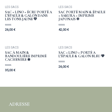
LES SACS
LES SACS
SAC « LINO » ÉCRU PORTÉ A
SAC PORTÉ MAIN & ÉPAULE
L’ÉPAULE & GALON DANS
« SAKURA » IMPRIMÉ
LES TONS JAUNE 💛
JAPONAIS ❊
Rated
Rated
26,00
€
42,00
€
0
0
out
out
of
of
5
5
LES SACS
LES SACS
SAC À MAIN &
SAC « LINO » PORTÉ A
BANDOULIÈRE IMPRIMÉ
L’ÉPAULE & GALON BLEU 💙
CACHEMIRE ❀
Rated
26,00
€
0
Rated
35,00
€
out
0
of
out
5
of
5
ADRESSE