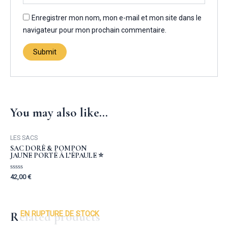
Enregistrer mon nom, mon e-mail et mon site dans le
navigateur pour mon prochain commentaire.
You may also like…
LES SACS
SAC DORÉ & POMPON
JAUNE PORTÉ À L’ÉPAULE ⭐️
Rated
42,00
€
0
out
of
5
EN RUPTURE DE STOCK
Related products