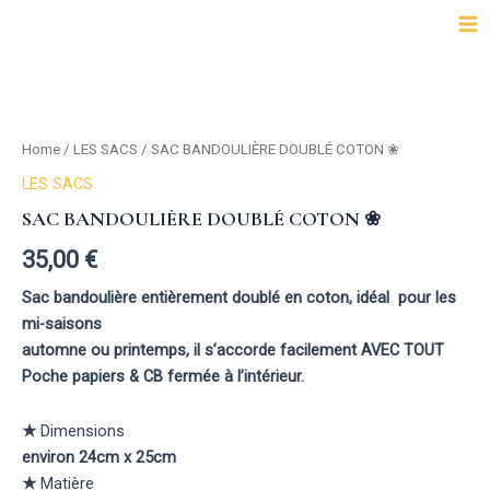
Aller
Ma
au
Me
contenu
SAC
BANDOULIÈRE
DOUBLÉ
Home
/
LES SACS
/ SAC BANDOULIÈRE DOUBLÉ COTON ❀
COTON
❀
LES SACS
quantity
SAC BANDOULIÈRE DOUBLÉ COTON ❀
35,00
€
Sac bandoulière entièrement doublé en coton, idéal pour les
mi-saisons
automne ou printemps, il s’accorde facilement AVEC TOUT
Poche papiers & CB fermée à l’intérieur.
★
Dimensions
environ 24cm x 25cm
★
Matière