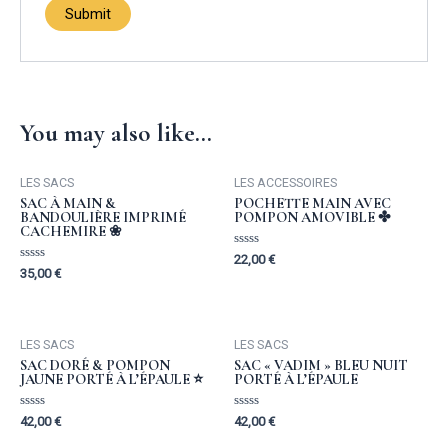
You may also like…
LES SACS
LES ACCESSOIRES
SAC À MAIN &
POCHETTE MAIN AVEC
BANDOULIÈRE IMPRIMÉ
POMPON AMOVIBLE ✤
CACHEMIRE ❀
Rated
22,00
€
0
Rated
35,00
€
out
0
of
out
5
of
5
LES SACS
LES SACS
SAC DORÉ & POMPON
SAC « VADIM » BLEU NUIT
JAUNE PORTÉ À L’ÉPAULE ⭐️
PORTÉ À L’ÉPAULE
Rated
Rated
42,00
€
42,00
€
0
0
out
out