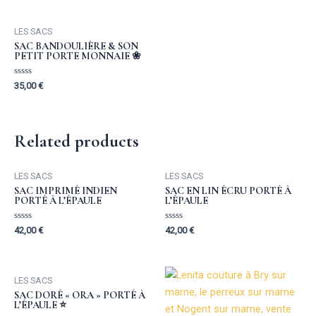
of
of
5
5
LES SACS
SAC BANDOULIÈRE & SON
PETIT PORTE MONNAIE ❀
Rated
35,00
€
0
out
of
5
Related products
LES SACS
LES SACS
SAC IMPRIMÉ INDIEN
SAC EN LIN ÉCRU PORTÉ À
PORTÉ À L’ÉPAULE
L’ÉPAULE
Rated
Rated
42,00
€
42,00
€
0
0
out
out
of
of
5
5
LES SACS
SAC DORÉ « ORA » PORTÉ À
L’ÉPAULE ⭐️