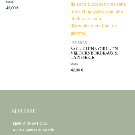
Rated
42,00
€
0
out
of
5
LES SACS
SAC « CHINA GIRL » EN
VELOURS BORDEAUX &
TAPISSERIE
Rated
42,00
€
0
out
of
5
ADRESSE
LENITA CRÉATIONS
46 rue Denis Lavogade