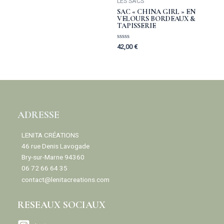
LES SACS
SAC « CHINA GIRL » EN
VELOURS BORDEAUX &
TAPISSERIE
Rated
42,00
€
0
out
of
5
ADRESSE
LENITA CRÉATIONS
46 rue Denis Lavogade
Bry-sur-Marne 94360
06 72 66 64 35
contact@lenitacreations.com
RESEAUX SOCIAUX