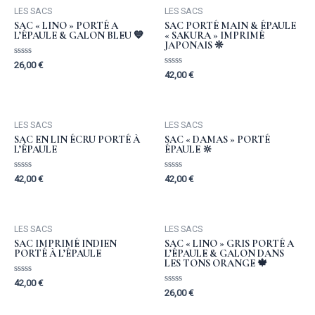
LES SACS
LES SACS
SAC « LINO » PORTÉ A
SAC PORTÉ MAIN & ÉPAULE
L’ÉPAULE & GALON BLEU 💙
« SAKURA » IMPRIMÉ
JAPONAIS ❊
Rated
26,00
€
0
Rated
42,00
€
out
0
of
out
5
of
5
LES SACS
LES SACS
SAC EN LIN ÉCRU PORTÉ À
SAC « DAMAS » PORTÉ
L’ÉPAULE
ÉPAULE 🔆
Rated
Rated
42,00
€
42,00
€
0
0
out
out
of
of
5
5
LES SACS
LES SACS
SAC IMPRIMÉ INDIEN
SAC « LINO » GRIS PORTÉ A
PORTÉ À L’ÉPAULE
L’ÉPAULE & GALON DANS
LES TONS ORANGE 🍁
Rated
42,00
€
0
Rated
26,00
€
out
0
of
out
5