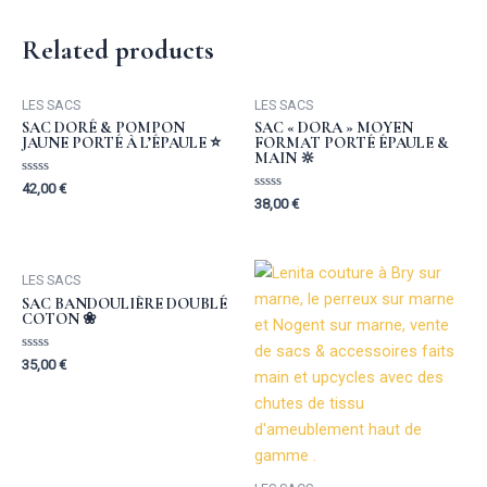
of
5
Related products
LES SACS
LES SACS
SAC DORÉ & POMPON
SAC « DORA » MOYEN
JAUNE PORTÉ À L’ÉPAULE ⭐️
FORMAT PORTÉ ÉPAULE &
MAIN 🔆
Rated
42,00
€
0
Rated
38,00
€
out
0
of
out
5
of
5
LES SACS
SAC BANDOULIÈRE DOUBLÉ
COTON ❀
Rated
35,00
€
0
out
of
5