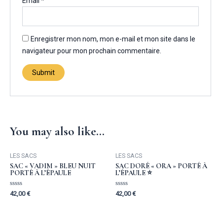
Email
*
Enregistrer mon nom, mon e-mail et mon site dans le
navigateur pour mon prochain commentaire.
You may also like…
LES SACS
LES SACS
SAC « VADIM » BLEU NUIT
SAC DORÉ « ORA » PORTÉ À
PORTÉ À L’ÉPAULE
L’ÉPAULE ⭐️
Rated
Rated
42,00
€
42,00
€
0
0
out
out
of
of
5
5