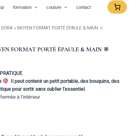
op
formation
couture
contact
« DORA » MOYEN FORMAT PORTÉ ÉPAULE & MAIN 🔆
YEN FORMAT PORTÉ ÉPAULE & MAIN 🔆
& PRATIQUE
es
Il peut contenir un petit portable, des bouquins, des
tique pour sortir sans oublier l’essentiel.
ermée à l’intérieur.