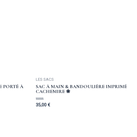
LES SACS
E PORTÉ À
SAC À MAIN & BANDOULIÈRE IMPRIMÉ
CACHEMIRE ❀
Rated
35,00
€
0
out
of
5