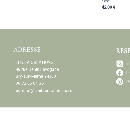
Rated
42,00
€
0
out
of
5
ADRESSE
RES
LENITA CRÉATIONS
I
46 rue Denis Lavogade
F
Bry-sur-Marne 94360
Pi
06 72 66 64 35
contact@lenitacreations.com