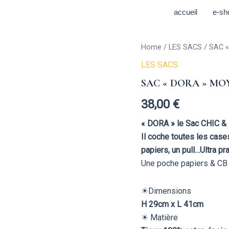
accueil
e-sh
SAC
Home
/
LES SACS
/ SAC 
"DORA"
LES SACS
MOYEN
FORMAT
SAC « DORA » MO
PORTÉ
ÉPAULE
38,00
€
&
MAIN
« DORA » le Sac CHIC 
🔆
Il coche toutes les cas
quantity
papiers, un pull…Ultra pra
Une poche papiers & CB f
☀︎Dimensions
H 29cm x L 41cm
☀︎ Matière