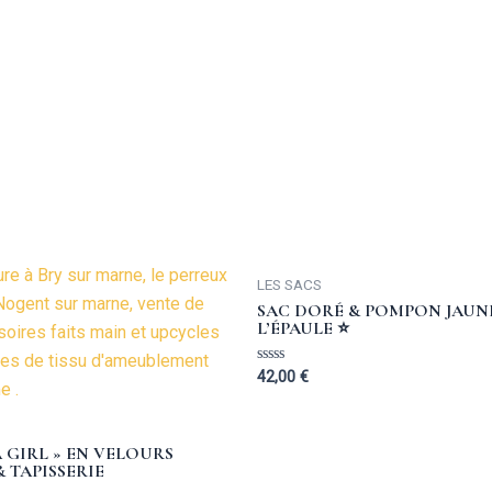
LES SACS
SAC DORÉ & POMPON JAUN
L’ÉPAULE ⭐️
Rated
42,00
€
0
out
of
5
 GIRL » EN VELOURS
 TAPISSERIE