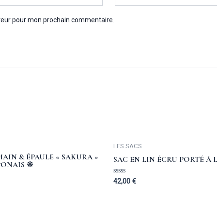
ateur pour mon prochain commentaire.
LES SACS
MAIN & ÉPAULE « SAKURA »
SAC EN LIN ÉCRU PORTÉ À 
PONAIS ❊
Rated
42,00
€
0
out
of
5