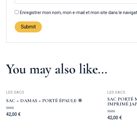
Enregistrer mon nom, mon e-mail et mon site dans le navig
You may also like…
LES SACS
LES SACS
SAC PORTÉ 
SAC « DAMAS » PORTÉ ÉPAULE 🔆
IMPRIMÉ JA
Rated
42,00
€
Rated
42,00
€
0
0
out
out
of
of
5
5