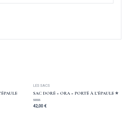
LES SACS
L’ÉPAULE
SAC DORÉ « ORA » PORTÉ À L’ÉPAULE ⭐️
Rated
42,00
€
0
out
of
5