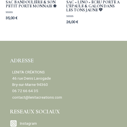
SAC BANDOULIÈRE & SON
SAC « LINO » ÉCRU PORTÉ A
PETIT PORTE MONNAIE ❀
L’ÉPAULE & GALON DANS
LES TONS JAUNE 💛
Rated
35,00
€
0
Rated
26,00
€
out
0
of
out
5
of
5
ADRESSE
LENITA CRÉATIONS
46 rue Denis Lavogade
Bry-sur-Marne 94360
06 72 66 64 35
contact@lenitacreations.com
RESEAUX SOCIAUX
Instagram