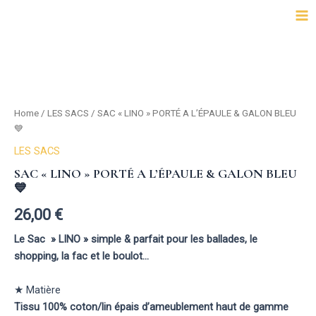
Aller
Ma
au
Me
contenu
SAC
"LINO"
PORTÉ
A
Home
/
LES SACS
/ SAC « LINO » PORTÉ A L’ÉPAULE & GALON BLEU
L'ÉPAULE
&
💙
GALON
LES SACS
BLEU
💙
SAC « LINO » PORTÉ A L’ÉPAULE & GALON BLEU
quantity
💙
26,00
€
Le Sac » LINO » simple & parfait pour les ballades, le
shopping, la fac et le boulot…
★ Matière
Tissu 100% coton/lin épais d’ameublement haut de gamme