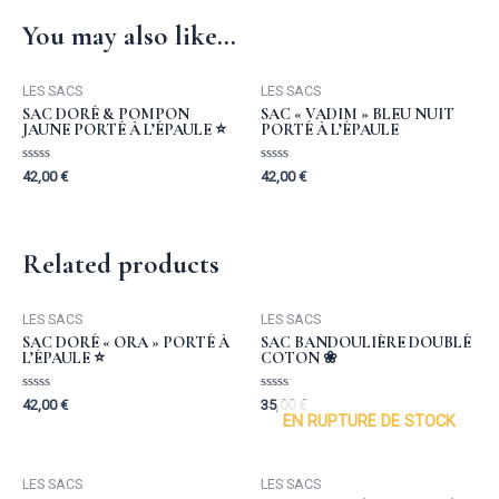
You may also like…
LES SACS
LES SACS
SAC DORÉ & POMPON
SAC « VADIM » BLEU NUIT
JAUNE PORTÉ À L’ÉPAULE ⭐️
PORTÉ À L’ÉPAULE
Rated
Rated
42,00
€
42,00
€
0
0
out
out
of
of
5
5
Related products
LES SACS
LES SACS
SAC DORÉ « ORA » PORTÉ À
SAC BANDOULIÈRE DOUBLÉ
L’ÉPAULE ⭐️
COTON ❀
Rated
Rated
42,00
€
35,00
€
0
0
EN RUPTURE DE STOCK
out
out
of
of
5
5
LES SACS
LES SACS